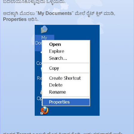
ಬದಲಾಯಿಸಿಕೊಳ್ಳುವುದು ಒಳ್ಳೆಯದು.
ಅದಕ್ಕಾಗಿ ಮೊದಲು "
My Documents
" ಮೇಲೆ ರೈಟ್ ಕ್ಲಿಕ್ ಮಾಡಿ,
Properties
ಆರಿಸಿ.