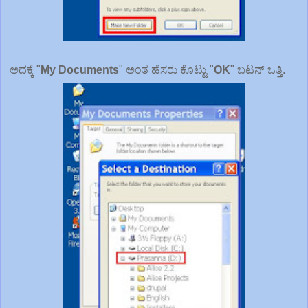
ಅದಕ್ಕೆ "
My Documents
" ಅಂತ ಹೆಸರು ಕೊಟ್ಟು "
OK
" ಬಟನ್ ಒತ್ತಿ.