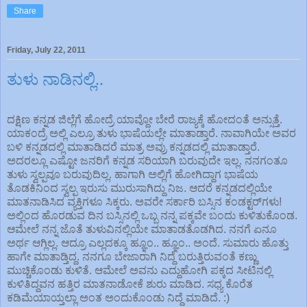
Share
Friday, July 22, 2011
ತುಳು ನಾಡಿನಲ್ಲಿ..
ದಕ್ಷಿಣ ಕನ್ನಡ ಜಿಲ್ಲೆಗೆ ಹೋದ್ರೆ ಯಾವ್ದೋ ಬೇರೆ ರಾಜ್ಯಕ್ಕೆ ಹೋದಂತೆ ಅನ್ಸುತ್ತೆ.
ಯಾಕಂದ್ರೆ ಅಲ್ಲಿ ಎಲ್ರೂ ತುಳು ಭಾಷೆಯಲ್ಲೇ ಮಾತಾಡ್ತಾರೆ. ನಾವಾಗಿಯೇ ಅವರ
ಬಳಿ ಕನ್ನಡದಲ್ಲಿ ಮಾತಾಡಿದರೆ ಮಾತ್ರ ಅವ್ರು ಕನ್ನಡದಲ್ಲಿ ಮಾತಾಡ್ತಾರೆ.
ಅದರಲ್ಲೂ ಎಷ್ಟೋ ಜನರಿಗೆ ಕನ್ನಡ ಸರಿಯಾಗಿ ಬರುವುದೇ ಇಲ್ಲ. ನನಗಂತೂ
ತುಳು ಸ್ವಲ್ಪವೂ ಬರುವುದಿಲ್ಲ. ಹಾಗಾಗಿ ಅಲ್ಲಿಗೆ ಹೋಗಿದ್ದಾಗ ಭಾಷೆಯ
ತೊಡಕಿನಿಂದ ಸ್ವಲ್ಪ ಇರುಸು ಮುರುಸಾಗಿದ್ದು ನಿಜ. ಆದರೆ ಕನ್ನಡದಲ್ಲಿಯೇ
ಮಾತನಾಡಿಸಿದ ವ್ಯಕ್ತಿಗಳೂ ಸಿಕ್ಕರು. ಅವರೇ ಸರ್ಕಾರಿ ಬಸ್ಸಿನ ಕಂಡಕ್ಟರ್‌ಗಳು!
ಅಲ್ಲಿಂದ ಹೊರಡುವ ದಿನ ಬಸ್ಸಿನಲ್ಲಿ ಒಬ್ಬ ನನ್ನ ಪಕ್ಕವೇ ಬಂದು ಕುಳಿತುಕೊಂಡ.
ಆಮೇಲೆ ನನ್ನ ಜೊತೆ ತುಳುವಿನಲ್ಲಿಯೇ ಮಾತಾಡತೊಡಗಿದ. ನನಗೆ ಏನೂ
ಅರ್ಥ ಆಗ್ಲಿಲ್ಲ. ಆದ್ರೂ ಎಲ್ಲದಕ್ಕೂ ಹ್ಞೂಂ.. ಹ್ಞೂಂ.. ಅಂದೆ. ಸುಮಾರು ಹೊತ್ತು
ಹಾಗೇ ಮಾತಾಡ್ತಿದ್ದ. ನನಗೂ ಬೇಜಾರಾಗಿ ನಿದ್ದೆ ಬರುತ್ತಿರುವಂತೆ ಕಣ್ಣು
ಮುಚ್ಚಿಕೊಂಡು ಕುಳಿತೆ. ಆಮೇಲೆ ಅವನು ಎದ್ದುಹೋಗಿ ಪಕ್ಕದ ಸೀಟಿನಲ್ಲಿ
ಕುಳಿತಿದ್ದವನ ಹತ್ತಿರ ಮಾತನಾಡೋಕೆ ಶುರು ಮಾಡಿದ. ಸಧ್ಯ ಕೊರೆತ
ಕಡಿಮೆಯಾಯ್ತಲ್ಲಾ ಅಂತ ಅಂದುಕೊಂಡು ನಿದ್ದೆ ಮಾಡಿದೆ. :)