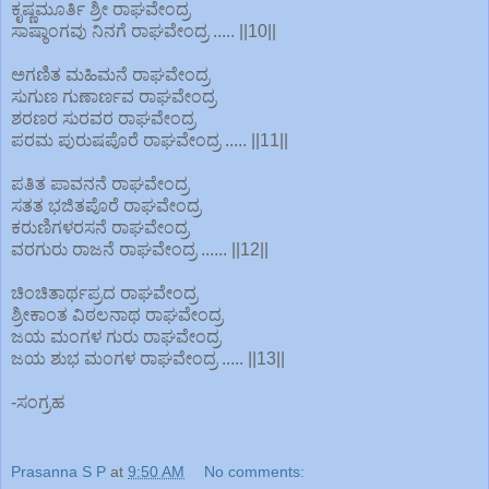
ಕೃಷ್ಣಮೂರ್ತಿ ಶ್ರೀ ರಾಘವೇಂದ್ರ
ಸಾಷ್ಠಾಂಗವು ನಿನಗೆ ರಾಘವೇಂದ್ರ ..... ||10||
ಅಗಣಿತ ಮಹಿಮನೆ ರಾಘವೇಂದ್ರ
ಸುಗುಣ ಗುಣಾರ್ಣವ ರಾಘವೇಂದ್ರ
ಶರಣರ ಸುರವರ ರಾಘವೇಂದ್ರ
ಪರಮ ಪುರುಷಪೊರೆ ರಾಘವೇಂದ್ರ ..... ||11||
ಪತಿತ ಪಾವನನೆ ರಾಘವೇಂದ್ರ
ಸತತ ಭಜಿತಪೊರೆ ರಾಘವೇಂದ್ರ
ಕರುಣಿಗಳರಸನೆ ರಾಘವೇಂದ್ರ
ವರಗುರು ರಾಜನೆ ರಾಘವೇಂದ್ರ ...... ||12||
ಚಿಂಚಿತಾರ್ಥಪ್ರದ ರಾಘವೇಂದ್ರ
ಶ್ರೀಕಾಂತ ವಿಠಲನಾಥ ರಾಘವೇಂದ್ರ
ಜಯ ಮಂಗಳ ಗುರು ರಾಘವೇಂದ್ರ
ಜಯ ಶುಭ ಮಂಗಳ ರಾಘವೇಂದ್ರ ..... ||13||
-ಸಂಗ್ರಹ
Prasanna S P
at
9:50 AM
No comments: