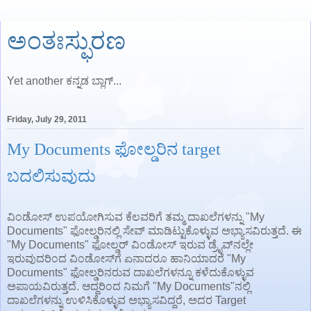
ಅಂತಃಸ್ಫುರಣ
Yet another ಕನ್ನಡ ಬ್ಲಾಗ್...
Friday, July 29, 2011
My Documents ಫೋಲ್ಡರಿನ target
ಬದಲಿಸುವುದು
ವಿಂಡೋಸ್ ಉಪಯೋಗಿಸುವ ಕೆಲವರಿಗೆ ತಮ್ಮ ದಾಖಲೆಗಳನ್ನು "My
Documents" ಫೋಲ್ಡರಿನಲ್ಲಿ ಸೇವ್ ಮಾಡಿಟ್ಟುಕೊಳ್ಳುವ ಅಭ್ಯಾಸವಿರುತ್ತದೆ. ಈ
"My Documents" ಫೋಲ್ಡರ್‍ ವಿಂಡೋಸ್ ಇರುವ ಡ್ರೈವ್‌ನಲ್ಲೇ
ಇರುವುದರಿಂದ ವಿಂಡೋಸ್‌ಗೆ ಏನಾದರೂ ಹಾನಿಯಾದರೆ "My
Documents" ಫೋಲ್ಡರಿನರುವ ದಾಖಲೆಗಳನ್ನೂ ಕಳೆದುಕೊಳ್ಳುವ
ಅಪಾಯವಿರುತ್ತದೆ. ಆದ್ದರಿಂದ ನಿಮಗೆ "My Documents"ನಲ್ಲಿ
ದಾಖಲೆಗಳನ್ನು ಉಳಿಸಿಕೊಳ್ಳುವ ಅಭ್ಯಾಸವಿದ್ದರೆ, ಅದರ Target