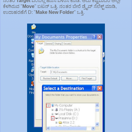
ನಂತರ
Target
ಎಂಬಲ್ಲಿ ಹೊಸ ವಿಳಾಸ ಕೊಡಿ. ಅದು ಕಷ್ಟವಾದರೆ ಅಲ್ಲೇ
ಕೆಳಗಿರುವ "
Move
" ಬಟನ್ ಒತ್ತಿ. ನಂತರ ಬೇರೆ ಡ್ರೈವ್ ಸೆಲೆಕ್ಟ್ ಮಾಡಿ,
ಉದಾಹರಣೆಗೆ D: "
Make New Folder
" ಒತ್ತಿ.