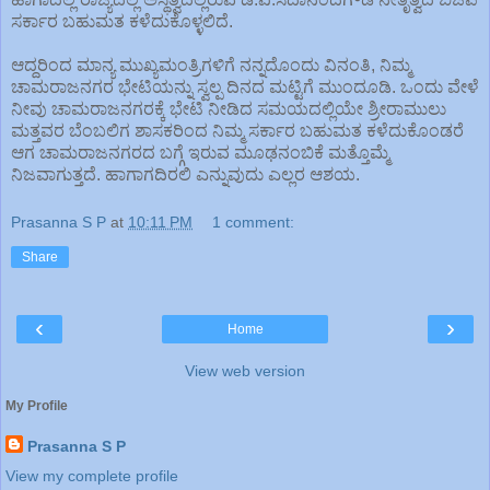
ಸರ್ಕಾರ ಬಹುಮತ ಕಳೆದುಕೊಳ್ಳಲಿದೆ.
ಆದ್ದರಿಂದ ಮಾನ್ಯ ಮುಖ್ಯಮಂತ್ರಿಗಳಿಗೆ ನನ್ನದೊಂದು ವಿನಂತಿ, ನಿಮ್ಮ
ಚಾಮರಾಜನಗರ ಭೇಟಿಯನ್ನು ಸ್ವಲ್ಪ ದಿನದ ಮಟ್ಟಿಗೆ ಮುಂದೂಡಿ. ಒಂದು ವೇಳೆ
ನೀವು ಚಾಮರಾಜನಗರಕ್ಕೆ ಭೇಟಿ ನೀಡಿದ ಸಮಯದಲ್ಲಿಯೇ ಶ್ರೀರಾಮುಲು
ಮತ್ತವರ ಬೆಂಬಲಿಗ ಶಾಸಕರಿಂದ ನಿಮ್ಮ ಸರ್ಕಾರ ಬಹುಮತ ಕಳೆದುಕೊಂಡರೆ
ಆಗ ಚಾಮರಾಜನಗರದ ಬಗ್ಗೆ ಇರುವ ಮೂಢನಂಬಿಕೆ ಮತ್ತೊಮ್ಮೆ
ನಿಜವಾಗುತ್ತದೆ. ಹಾಗಾಗದಿರಲಿ ಎನ್ನುವುದು ಎಲ್ಲರ ಆಶಯ.
Prasanna S P
at
10:11 PM
1 comment:
Share
‹
›
Home
View web version
My Profile
Prasanna S P
View my complete profile