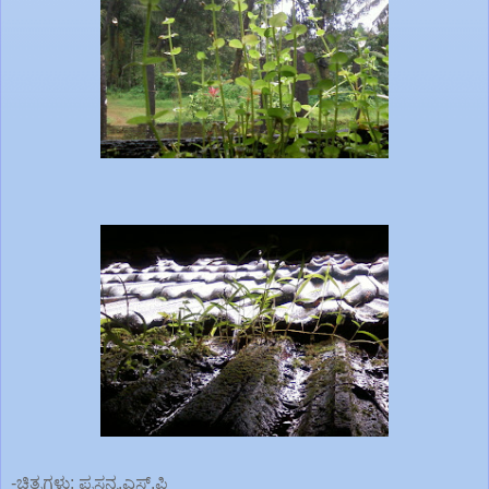
-ಚಿತ್ರಗಳು: ಪ್ರಸನ್ನ.ಎಸ್.ಪಿ