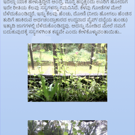
ಇದೆಲ್ಲಾ ಯಾಕೆ ಹೇಳುತ್ತಿದ್ದೇನೆ ಅಂದ್ರೆ, ಮೊನ್ನೆ ಹಬ್ಬಕ್ಕೆಂದು ಊರಿಗೆ ಹೋದಾಗ
ಇದೇ ರೀತಿಯ ಕೆಲವು ಸಸ್ಯಗಳನ್ನು ಗಮನಿಸಿದೆ. ಕೆಳವು ಗೋಡೆಗಳ ಮೇಲೆ
ಬೆಳೆದುಕೊಂಡಿದ್ದರೆ, ಇನ್ನು ಕೆಲವು ಹೆಂಚು, ದೋಣಿ (ನೀರು ಹೋಗಲು ಹೆಂಚಿನ
ತುದಿಗೆ ಹಾಕಿರುವ ಅರ್ಧಚಂದ್ರಾಕಾರದ ಉದ್ದವಾದ ಪೈಪ್/ ದಬ್ಬೆಯ ತುಂಡು)
ಇತ್ಯಾದಿ ಜಾಗಗಳಲ್ಲಿ ಬೆಳೆದುಕೊಂಡಿದ್ದವು. ಅದನ್ನು ನೋಡಿದ ಮೇಲೆ ನಮಗೆ
ಬದುಕುವುದಕ್ಕೆ ಸಸ್ಯಗಳಿಗಿಂತ ಕಷ್ಟವೇ ಎಂದು ಕೇಳಿಕೊಳ್ಳುವಂತಾಯಿತು..