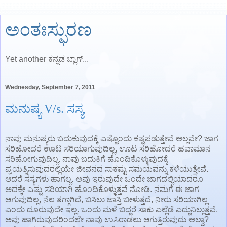
ಅಂತಃಸ್ಫುರಣ
Yet another ಕನ್ನಡ ಬ್ಲಾಗ್...
Wednesday, September 7, 2011
ಮನುಷ್ಯ V/s. ಸಸ್ಯ
ನಾವು ಮನುಷ್ಯರು ಬದುಕುವುದಕ್ಕೆ ಎಷ್ಟೊಂದು ಕಷ್ಟಪಡುತ್ತೇವೆ ಅಲ್ಲವೇ? ಜಾಗ
ಸರಿಹೋದರೆ ಊಟ ಸರಿಯಾಗುವುದಿಲ್ಲ, ಊಟ ಸರಿಹೋದರೆ ಹವಾಮಾನ
ಸರಿಹೋಗುವುದಿಲ್ಲ. ನಾವು ಬದುಕಿಗೆ ಹೊಂದಿಕೊಳ್ಳುವುದಕ್ಕೆ
ಪ್ರಯತ್ನಿಸುವುದರಲ್ಲಿಯೇ ಜೀವನದ ಸಾಕಷ್ಟು ಸಮಯವನ್ನು ಕಳೆಯುತ್ತೇವೆ.
ಆದರೆ ಸಸ್ಯಗಳು ಹಾಗಲ್ಲ. ಅವು ಇರುವುದೇ ಒಂದೇ ಜಾಗದಲ್ಲಿಯಾದರೂ
ಅದಕ್ಕೇ ಎಷ್ಟು ಸರಿಯಾಗಿ ಹೊಂದಿಕೊಳ್ಳುತ್ತವೆ ನೋಡಿ. ನಮಗೆ ಈ ಜಾಗ
ಆಗುವುದಿಲ್ಲ, ನೆಲ ತಗ್ಗಾಗಿದೆ, ಬಿಸಿಲು ಜಾಸ್ತಿ ಬೀಳುತ್ತದೆ, ನೀರು ಸರಿಯಾಗಿಲ್ಲ
ಎಂದು ದೂರುವುದೇ ಇಲ್ಲ. ಒಂದು ಮಳೆ ಬಿದ್ದರೆ ಸಾಕು ಎಲ್ಲೆಡೆ ಎದ್ದುನಿಲ್ಲುತ್ತವೆ.
ಅವು ಹಾಗಿರುವುದರಿಂದಲೇ ನಾವು ಉಸಿರಾಡಲು ಆಗುತ್ತಿರುವುದು ಅಲ್ವಾ?