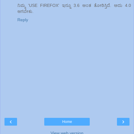
ನಿಮ್ಮ 'USE FIREFOX' ಇನ್ನೂ 3.6 ಅಂತ ತೋರಿಸ್ತಿದೆ. ಅದು 4.0
ಆಗಬೇಕು.
Reply
‹
›
Home
View web version