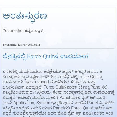
ಅಂತಃಸ್ಫುರಣ
Yet another ಕನ್ನಡ ಬ್ಲಾಗ್...
Thursday, March 24, 2011
ಲಿನಕ್ಸಿನಲ್ಲಿ Force Quitನ ಉಪಯೋಗ
ಲಿನಕ್ಸಿನಲ್ಲಿ ಯಾವುದಾದರೂ ಅಪ್ಲಿಕೇಷನ್ ಹ್ಯಾಂಗ್ ಆಗಿದ್ದರೆ ಅಥವಾ ಆ
ತಂತ್ರಾಂಶವನ್ನು ಮುಚ್ಚಲು ಆಗದಿರುವ ಸಂದರ್ಭದಲ್ಲಿ Force Quitನ್ನು
ಬಳಸಬಹುದು. ಇದು respond ಮಾಡದಿರುವ ತಂತ್ರಾಂಶಗಳನ್ನು
ಬಲವಂತವಾಗಿ ಮುಚ್ಚುತ್ತದೆ. Force Quitನ ಶಾರ್ಟ್ ಕಟ್‌ನ್ನು Panelನಲ್ಲಿ
ಇಟ್ಟುಕೊಂಡಿರುವುದು ಒಳ್ಳೆಯದು. ಕೆಲವು ಸಂದರ್ಭದಲ್ಲಿ ಅದು ಉಪಯೋಗಕ್ಕೆ
ಬರುತ್ತದೆ. ಅದಕ್ಕಾಗಿ ಮೊದಲು ಮೇಲಿನ Panel ಮೇಲೆ ರೈಟ್ ಕ್ಲಿಕ್ ಮಾಡಿ.
[ನಾನು Application, System ಇತ್ಯಾದಿ ಇರುವ ಮೇಲಿನ Panelನ್ನೂ ಕೆಳಗೇ
ಇಟ್ಟುಕೊಂಡಿದ್ದೇನೆ. ನಿಮಗೆ ಯಾವ Panelನಲ್ಲಿ Force Quitನ ಶಾರ್ಟ್ ಕಟ್
ಇದ್ದರೆ ಸುಲಭವೆನಿಸುತ್ತದೆಯೋ ಅದರ ಮೇಲೆ ರೈಟ್ ಕ್ಲಿಕ್ ಮಾಡಿ] ನಂತರ Add