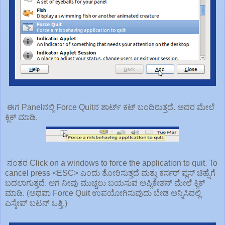
ಈಗ Panelನಲ್ಲಿ Force Quitನ ಶಾರ್ಟ್ ಕಟ್ ಬಂದಿರುತ್ತದೆ. ಅದರ ಮೇಲೆ
ಕ್ಲಿಕ್ ಮಾಡಿ.
ನಂತರ Click on a windows to force the application to quit. To
cancel press <ESC> ಎಂದು ತೋರಿಸುತ್ತದೆ ಮತ್ತು ಕರ್ಸರ್‍ ಪ್ಲಸ್ ಚಿಹ್ನೆಗೆ
ಬದಲಾಗುತ್ತದೆ. ಆಗ ನೀವು ಮುಚ್ಚಲು ಬಯಸುವ ಅಪ್ಲಿಕೇಶನ್ ಮೇಲೆ ಕ್ಲಿಕ್
ಮಾಡಿ. (ಅಥವಾ Force Quit ಉಪಯೋಗಿಸುವುದು ಬೇಡ ಅನ್ನಿಸಿದಲ್ಲಿ
ಎಸ್ಕೇಪ್ ಬಟನ್ ಒತ್ತಿ.)