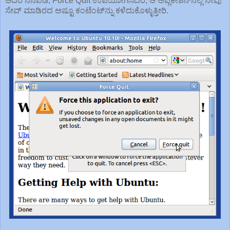
ಆದರೆ ನೆನಪಿಡಿ, Force Quit ಉಪಯೋಗಿಸಿದರೆ, ಆ ಅಪ್ಲಿಕೇಶನ್‌ನಲ್ಲಿ ನೀವು
ಸೇವ್ ಮಾಡಿರದ ಅಷ್ಟೂ ಕಂಟೆಂಟ್‌ನ್ನು ಕಳೆದುಕೊಳ್ಳುತ್ತೀರಿ.