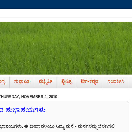
ಸ್ಯ
ಸುಭಾಷಿತ
ವೆಬ್ಸೈಟ್
ಟ್ವೀಟ್ಸ್
ಟೆಕ್-ಕನ್ನಡ
ಸಂಪರ್ಕಿಸಿ
THURSDAY, NOVEMBER 4, 2010
್ಬದ ಶುಭಾಶಯಗಳು
 ಶುಭಾಶಯಗಳು. ಈ ದೀಪಾವಳಿಯು ನಿಮ್ಮ ಮನೆ - ಮನಗಳನ್ನು ಬೆಳಗಿಸಲಿ