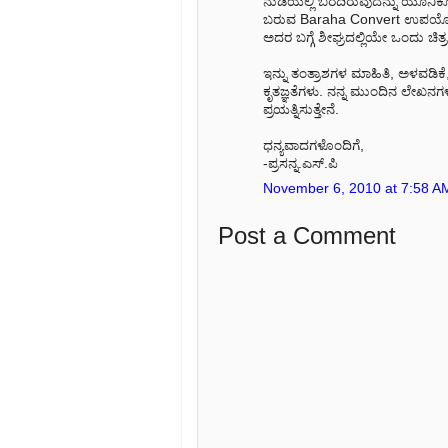
ನುಡಿಯಲ್ಲಿ ಬರೆದಿರುವುದನ್ನು ಯೂನಿ
ಬರುವ Baraha Convert ಉಪಯೋಗಿಸ
ಅದರ ಬಗ್ಗೆ ಶೀಘ್ರದಲ್ಲಿಯೇ ಒಂದು ಚಿತ
ಇನ್ನು ತಂತ್ರಾಶಗಳ ಮಾಹಿತಿ, ಅಳವಡಿಕೆ, ಇ
ಕೃತಜ್ಞತೆಗಳು. ನನ್ನ ಮುಂದಿನ ಲೇಖನಗ
ಪ್ರಯತ್ನಿಸುತ್ತೇನೆ.
ಧನ್ಯವಾದಗಳೊಂದಿಗೆ,
-ಪ್ರಸನ್ನ.ಎಸ್.ಪಿ
November 6, 2010 at 7:58 A
Post a Comment