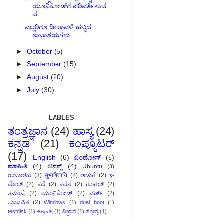
ಯೂನಿಕೋಡ್‌ಗೆ ಪರಿವರ್ತಿಸುವ
ವ...
ಎಲ್ಲರಿಗೂ ದೀಪಾವಳಿ ಹಬ್ಬದ
ಶುಭಾಶಯಗಳು
►
October
(5)
►
September
(15)
►
August
(20)
►
July
(30)
LABLES
ತಂತ್ರಜ್ಞಾನ
(24)
ಹಾಸ್ಯ
(24)
ಕನ್ನಡ
(21)
ಕಂಪ್ಯೂಟರ್‍
(17)
English
(6)
ವಿಂಡೋಸ್
(5)
ಮಾಹಿತಿ
(4)
ಲಿನಕ್ಸ್
(4)
Ubuntu
(3)
ಉಬುಂಟು
(3)
सुभाषितानि
(2)
ಅಡುಗೆ
(2)
ಇ-
ಮೇಲ್
(2)
ಕಥೆ
(2)
ಕವನ
(2)
ಗೂಗಲ್
(2)
ತಮಾಷೆ
(2)
ಯೂನಿಕೋಡ್
(2)
ವರ್ಡ್
(2)
ಸುಭಾಷಿತ
(2)
Windows
(1)
dual boot
(1)
testdisk
(1)
संस्कृतम्
(1)
ವಿಜ್ಞಾನ
(1)
ಸ್ತೋತ್ರ
(1)