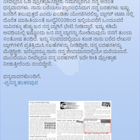
ನೀವೆಲ್ಲರೂ ಓದಿ ಪ್ರೋತ್ಸಾಹಿಸಿದ್ದೀರಿ. ನಿಮಗೆಲ್ಲರಿಗೂ ನನ್ನ ಅನಂತ
ಧನ್ಯವಾದಗಳು. ನಾನು ಬರೆಯಲು ಪ್ರಾರಂಭಿಸಿದಾಗ ನನ್ನ ಬರಹಗಳು ಇಷ್ಟು
ಜನರಿಗೆ ತಲುಪುತ್ತದೆ ಎಂದು ಖಂಡಿತಾ ಯೋಚಿಸಿರಲಿಲ್ಲ. ಬ್ಲಾಗರ‍್ stats ನಲ್ಲಿ
ದೊರೆತ ಮಾಹಿತಿಯಂತೆ ಜುಲೈ2010ರಿಂದ ಇಲ್ಲಿಯವರೆಗೆ ಒಂದೂವರೆ
ಸಾವಿರಕ್ಕೂ ಹೆಚ್ಚು ಜನ ನನ್ನ ಬ್ಲಾಗಿಗೆ ಭೇಟಿ ನೀಡಿದ್ದಾರೆ. ಇಷ್ಟು ಕಡಿಮೆ
ಅವಧಿಯಲ್ಲಿ ಇಷ್ಟೊಂದು ಜನ ನನ್ನ ಬ್ಲಾಗನ್ನು ನೋಡಿರುವುದು ನನಗೆ ತುಂಬಾ
ಸಂತೋಷ ತಂದಿದೆ. ಇನ್ನು ಸಂಪದದಲ್ಲಿಯೂ ಕೂಡ ನಾನು ಬರೆದ ಲೇಖನ/
ಬ್ಲಾಗ್‌ಗಳಿಗೆ ಪ್ರತಿಕ್ರಿಯಿಸಿ ಸಲಹೆಗಳನ್ನು ನೀಡಿದ್ದೀರಿ, ನನ್ನ ಬರಹಗಳನ್ನು
ಮೆಚ್ಚಿದ್ದೀರಿ. ಇದೆಲ್ಲವನ್ನೂ ನಾನು ನನ್ನ ಜೀವಮಾನದಲ್ಲಿಯೇ ಮರೆಯಲಾರೆ.
ಮುಂದೆಯೂ ನೀವೆಲ್ಲರೂ ನನ್ನ ಬರಹಗಳಿಗೆ ಇದೇ ರೀತಿ ಪ್ರೋತ್ಸಾಹ
ನೀಡುತ್ತೀರೆಂದು ನಂಬಿದ್ದೇನೆ.
ಧನ್ಯವಾದಗಳೊಂದಿಗೆ,
-
ಪ್ರಸನ್ನ ಶಂಕರಪುರ