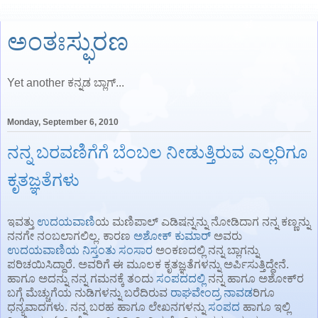
ಅಂತಃಸ್ಫುರಣ
Yet another ಕನ್ನಡ ಬ್ಲಾಗ್...
Monday, September 6, 2010
ನನ್ನ ಬರವಣಿಗೆಗೆ ಬೆಂಬಲ ನೀಡುತ್ತಿರುವ ಎಲ್ಲರಿಗೂ
ಕೃತಜ್ಞತೆಗಳು
ಇವತ್ತು
ಉದಯವಾಣಿ
ಯ ಮಣಿಪಾಲ್ ಎಡಿಷನ್ನನ್ನು ನೋಡಿದಾಗ ನನ್ನ ಕಣ್ಣನ್ನು
ನನಗೇ ನಂಬಲಾಗಲಿಲ್ಲ. ಕಾರಣ
ಅಶೋಕ್ ಕುಮಾರ್‌
ಅವರು
ಉದಯವಾಣಿಯ ನಿಸ್ತಂತು ಸಂಸಾರ
ಅಂಕಣದಲ್ಲಿ ನನ್ನ ಬ್ಲಾಗನ್ನು
ಪರಿಚಯಿಸಿದ್ದಾರೆ. ಅವರಿಗೆ ಈ ಮೂಲಕ ಕೃತಜ್ಞತೆಗಳನ್ನು ಅರ್ಪಿಸುತ್ತಿದ್ದೇನೆ.
ಹಾಗೂ ಅದನ್ನು ನನ್ನ ಗಮನಕ್ಕೆ ತಂದು
ಸಂಪದದಲ್ಲಿ
ನನ್ನ ಹಾಗೂ ಅಶೋಕ್‌‌ರ
ಬಗ್ಗೆ ಮೆಚ್ಚುಗೆಯ ನುಡಿಗಳನ್ನು ಬರೆದಿರುವ
ರಾಘವೇಂದ್ರ ನಾವಡ
ರಿಗೂ
ಧನ್ಯವಾದಗಳು. ನನ್ನ ಬರಹ ಹಾಗೂ ಲೇಖನಗಳನ್ನು
ಸಂಪದ
ಹಾಗೂ ಇಲ್ಲಿ